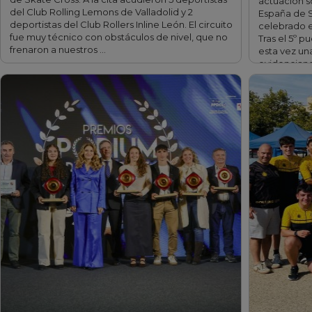
actuación 
del Club Rolling Lemons de Valladolid y 2
España de 
deportistas del Club Rollers Inline León. El circuito
celebrado e
fue muy técnico con obstáculos de nivel, que no
Tras el 5º p
frenaron a nuestros …
esta vez un
evidenciand
rendimiento
fff
fff