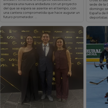
cross. El sá
empieza una nueva andadura con un proyecto
sede de la 
del que se espera se asiente en el tiempo, con
domingo se
una cantera comprometida que hace augurar un
España de P
futuro prometedor. …
deportistas 
fff
fff