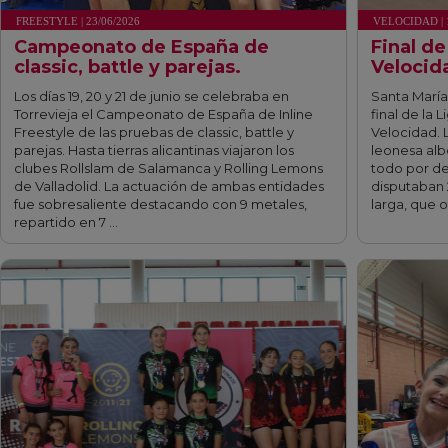
FREESTYLE | 23/06/2026
VELOCIDAD | 
Campeonato de España de
Final d
classic, battle y parejas.
Velocid
Los días 19, 20 y 21 de junio se celebraba en
Santa María
Torrevieja el Campeonato de España de Inline
final de la 
Freestyle de las pruebas de classic, battle y
Velocidad. L
parejas. Hasta tierras alicantinas viajaron los
leonesa alb
clubes Rollslam de Salamanca y Rolling Lemons
todo por de
de Valladolid. La actuación de ambas entidades
disputaban 
fue sobresaliente destacando con 9 metales,
larga, que o
repartido en 7 …
fff
fff