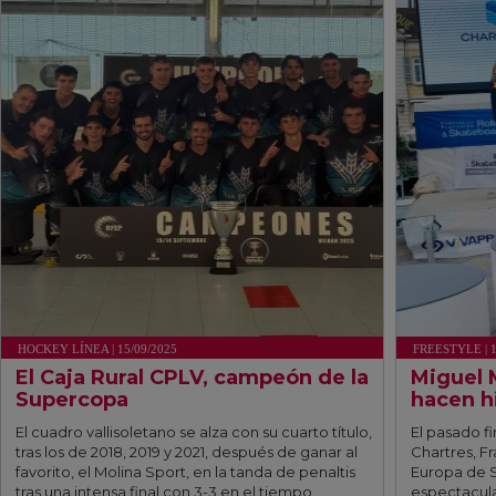
HOCKEY LÍNEA | 15/09/2025
FREESTYLE | 1
El Caja Rural CPLV, campeón de la
Miguel 
Supercopa
hacen hi
El cuadro vallisoletano se alza con su cuarto título,
El pasado f
tras los de 2018, 2019 y 2021, después de ganar al
Chartres, F
favorito, el Molina Sport, en la tanda de penaltis
Europa de S
tras una intensa final con 3-3 en el tiempo
espectacula