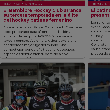
HOCKEY PATINES | 26/08/2025
FREESTYLE | 2
El Bembibre Hockey Club arranca
El patin
su tercera temporada en la élite
present
del hockey patines femenino
Los roller 
World Games
El verano llega a su fin y el Bembibre H.C. ya tiene
olímpicos s
todo preparado para afrontar con ilusión y
China y en 
ambición la temporada 2025/26, que será la
delegación d
tercera consecutiva en la OK Liga Iberdrola, la
Concretamen
considerada mejor liga del mundo. Una
vallisoletan
competición donde año tras año los equipos
prueba de 
españoles demuestran su dominio a nivel
internacional. Refuerzos …
fff
fff