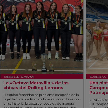
FREESTYLE | 12/05/2026
P. ARTÍSTICO |
La «Octava Maravilla » de las
Una plat
chicas del Rolling Lemons
Campeo
Patinaje
El equipo femenino se proclama campeón de la
Liga Nacional de Primera División por octava vez
El Palacio 
en su historia, la sexta conseguida de manera
VIII Campeo
consecutiva. Por su parte, el equipo masculino