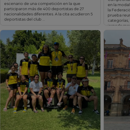
escenario de una competición en la que
en la moda
participaron más de 400 deportistas de 27
la Federació
nacionalidades diferentes. A la cita acudieron 5
prueba reun
deportistas del club …
categorías,
jornada mar
condiciones
fff
fff