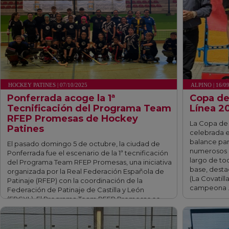
HOCKEY PATINES | 07/10/2025
ALPINO | 16/0
Ponferrada acoge la 1ª
Copa de
Tecnificación del Programa Team
Línea 2
RFEP Promesas de Hockey
La Copa de 
Patines
celebrada 
balance para
El pasado domingo 5 de octubre, la ciudad de
numerosos p
Ponferrada fue el escenario de la 1ª tecnificación
largo de to
del Programa Team RFEP Promesas, una iniciativa
base, desta
organizada por la Real Federación Española de
(La Covatil
Patinaje (RFEP) con la coordinación de la
campeona 
Federación de Patinaje de Castilla y León
(FPCYL). El Programa Team RFEP Promesas es
una propuesta pionera …
fff
fff