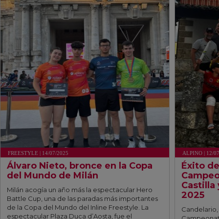
FREESTYLE | 14/07/2025
ALPINO | 12/0
Álvaro Nieto, bronce en la Copa
Éxito de
del Mundo de Milán
Campeo
Castill
Milán acogía un año más la espectacular Hero
2025
Battle Cup, una de las paradas más importantes
de la Copa del Mundo del Inline Freestyle. La
Candelario,
espectacular Plaza Duca d’Aosta, fue el
Campeonato 