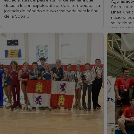
especialistas del país en un fin de semana que
Águilas ac
decidió los principales títulos de la temporada. La
Seleccione
jornada del sábado estuvo reservada para la final
Línea, una 
de la Copa …
nacionales 
selecciones
actuación s
oro en …
fff
fff