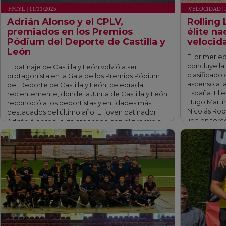
FPCYL | 11/11/2025
VELOCIDAD | 
Adrián Alonso y el CPLV,
Rolling
premiados en los Premios
élite na
Pódium del Deporte de Castilla y
velocid
León
El primer e
concluye l
El patinaje de Castilla y León volvió a ser
clasificado 
protagonista en la Gala de los Premios Pódium
ascenso a l
del Deporte de Castilla y León, celebrada
España. El 
recientemente, donde la Junta de Castilla y León
Hugo Martín
reconoció a los deportistas y entidades más
Nicolás Rodr
destacados del último año. El joven patinador
liga en terc
Adrián Alonso fue galardonado con el premio a
Mejor …
fff
fff