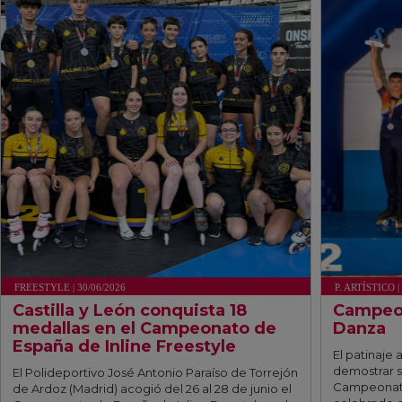
FREESTYLE | 30/06/2026
P. ARTÍSTICO |
Castilla y León conquista 18
Campeon
medallas en el Campeonato de
Danza
España de Inline Freestyle
El patinaje a
demostrar s
El Polideportivo José Antonio Paraíso de Torrejón
Campeonato
de Ardoz (Madrid) acogió del 26 al 28 de junio el