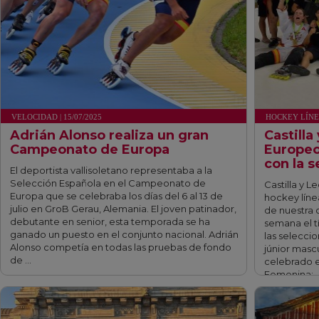
VELOCIDAD | 15/07/2025
HOCKEY LÍNEA 
Adrián Alonso realiza un gran
Castilla
Campeonato de Europa
Europeo
con la s
El deportista vallisoletano representaba a la
Selección Española en el Campeonato de
Castilla y L
Europa que se celebraba los días del 6 al 13 de
hockey líne
julio en GroB Gerau, Alemania. El joven patinador,
de nuestra 
debutante en senior, esta temporada se ha
semana el 
ganado un puesto en el conjunto nacional. Adrián
las selecci
Alonso competía en todas las pruebas de fondo
júnior masc
de …
celebrado en
Femenina: 
fff
fff