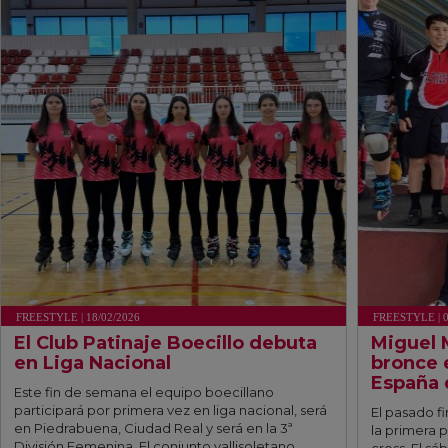
FREESTYLE | 18/02/2026
FREESTYLE | 0
El Club Patinaje Boecillo debuta
Miguel 
en Liga Nacional
bronce 
España 
Este fin de semana el equipo boecillano
participará por primera vez en liga nacional, será
El pasado f
en Piedrabuena, Ciudad Real y será en la 3ª
la primera 
División Femenina. El conjunto vallisoletano