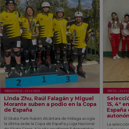
FREESTYLE | 25/11/2025
FPCYL | 21/11/
Linda Zhu, Raúl Falagán y Miguel
Selecció
Morante suben a podio en la Copa
15, 4º 
de España
España 
autonóm
El Skate Park Rubén Alcántara de Málaga acogía
la última sede la Copa de España y Liga Nacional
La selección
de Skate Cross. A la cita acudieron 5 deportistas