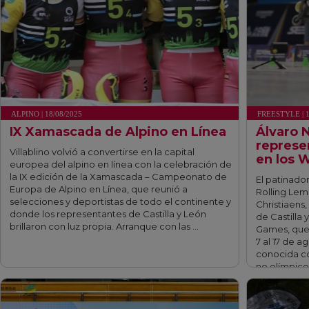
ALPINO | 18/08/2025
FREESTYLE | 1
IX Xamascada de Alpino en Línea
Álvaro N
represe
Villablino volvió a convertirse en la capital
en los 
europea del alpino en línea con la celebración de
la IX edición de la Xamascada – Campeonato de
El patinador
Europa de Alpino en Línea, que reunió a
Rolling Lemo
selecciones y deportistas de todo el continente y
Christiaens
donde los representantes de Castilla y León
de Castilla 
brillaron con luz propia. Arranque con las …
Games, que 
7 al 17 de a
conocida co
no olímpico
fff
fff