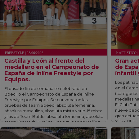
FREESTYLE | 08/06/2026
P. ARTÍSTICO |
Castilla y León al frente del
Gran ac
medallero en el Campeonato de
de Espa
España de Inline Freestyle por
infantil
Equipos.
Los patinad
en el Camp
El pasado fin de semana se celebraba en
(categorías 
Boecillo el Campeonato de España de Inline
medallas na
Freestyle por Equipos. Se convocaron las
El Club Pat
pruebas de Team Speed: absoluta femenina,
nueve depor
absoluta masculina, absoluta mixta y sub-15 mixta
gran actuac
y las de Team Battle: absoluta femenina, absoluta
Sáez: Plata 
masculina y sub-15 mixta. Los equipos de Rolling
Lemons lograban siete medallas y …
fff
fff