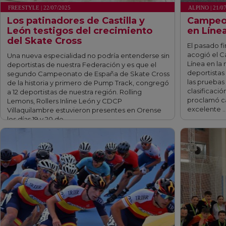
FREESTYLE | 22/07/2025
ALPINO | 21/0
Los patinadores de Castilla y
Campeon
León testigos del crecimiento
en Líne
del Skate Cross
El pasado f
acogió el 
Una nueva especialidad no podría entenderse sin
Línea en la
deportistas de nuestra Federación y es que el
deportistas 
segundo Campeonato de España de Skate Cross
las pruebas
de la historia y primero de Pump Track, congregó
clasificació
a 12 deportistas de nuestra región. Rolling
proclamó c
Lemons, Rollers Inline León y CDCP
excelente 
Villaquilambre estuvieron presentes en Orense
los días 19 y 20 de …
fff
fff