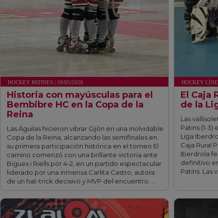
HOCKEY PATINES | 19/05/2026
HOCKEY LÍNEA 
Historia con mayúsculas para el
El Caja
Bembibre HC en la Copa de la
de la Li
Reina
Las valliso
Patins (1-3) 
Las Águilas hicieron vibrar Gijón en una inolvidable
Liga Iberdro
Copa de la Reina, alcanzando las semifinales en
Caja Rural P
su primera participación histórica en el torneo El
Iberdrola f
camino comenzó con una brillante victoria ante
definitivo e
Bigues i Riells por 4-2, en un partido espectacular
Patins. Las 
liderado por una inmensa Carlita Castro, autora
de un hat-trick decisivo y MVP del encuentro. …
fff
fff