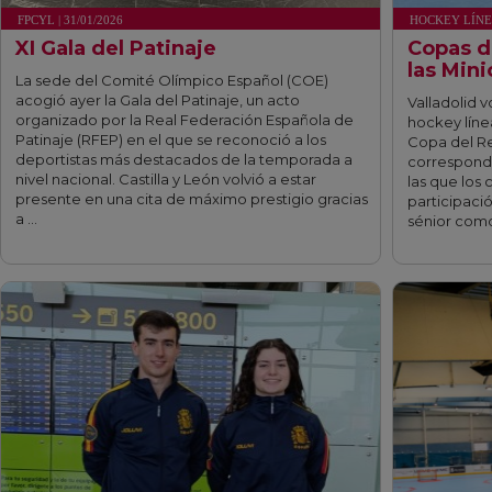
FPCYL | 31/01/2026
HOCKEY LÍNEA 
XI Gala del Patinaje
Copas de
las Min
La sede del Comité Olímpico Español (COE)
acogió ayer la Gala del Patinaje, un acto
Valladolid v
organizado por la Real Federación Española de
hockey líne
Patinaje (RFEP) en el que se reconoció a los
Copa del Re
deportistas más destacados de la temporada a
correspond
nivel nacional. Castilla y León volvió a estar
las que los 
presente en una cita de máximo prestigio gracias
participaci
a …
sénior como
fff
fff