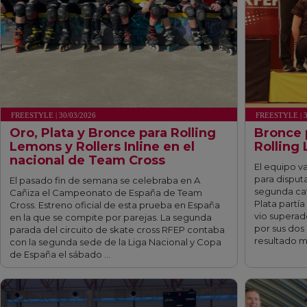
FREESTYLE | 30/03/2026
FREESTYLE | 3
Oro, Plata y Bronce para Rolling
Bronce p
Lemons y Rollers Inline en el
Rolling
nacional de Team Cross
El equipo va
para disputa
El pasado fin de semana se celebraba en A
segunda cat
Cañiza el Campeonato de España de Team
Plata partía
Cross. Estreno oficial de esta prueba en España
vio superado
en la que se compite por parejas. La segunda
por sus dos
parada del circuito de skate cross RFEP contaba
resultado m
con la segunda sede de la Liga Nacional y Copa
de España el sábado …
fff
fff