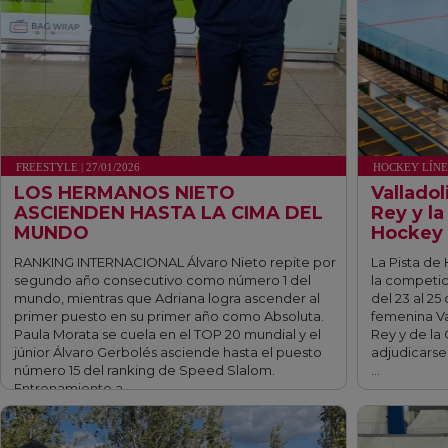
FREESTYLE | 27/01/2026
HOCKEY LÍNEA 
LOS HERMANOS NIETO
Valladol
ASCIENDEN HASTA LA CIMA DEL
Rey y la
MUNDO
Hockey 
RANKING INTERNACIONAL Álvaro Nieto repite por
La Pista de
segundo año consecutivo como número 1 del
la competici
mundo, mientras que Adriana logra ascender al
del 23 al 2
primer puesto en su primer año como Absoluta.
femenina Va
Paula Morata se cuela en el TOP 20 mundial y el
Rey y de la 
júnior Álvaro Gerbolés asciende hasta el puesto
adjudicarse 
número 15 del ranking de Speed Slalom.
…
Entrenamiento a …
fff
fff