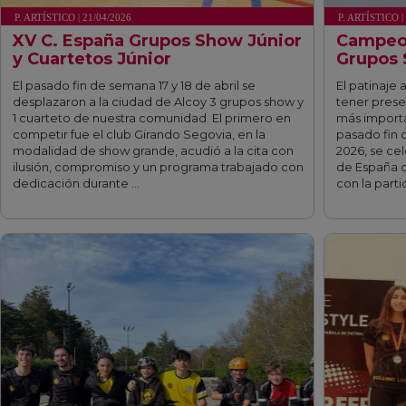
P. ARTÍSTICO | 21/04/2026
P. ARTÍSTICO |
XV C. España Grupos Show Júnior
Campeo
y Cuartetos Júnior
Grupos 
El pasado fin de semana 17 y 18 de abril se
El patinaje a
desplazaron a la ciudad de Alcoy 3 grupos show y
tener prese
1 cuarteto de nuestra comunidad. El primero en
más importa
competir fue el club Girando Segovia, en la
pasado fin 
modalidad de show grande, acudió a la cita con
2026, se ce
ilusión, compromiso y un programa trabajado con
de España d
dedicación durante …
con la parti
fff
fff