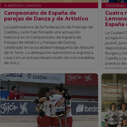
P. ARTÍSTICO | 26/05/2026
VELOCIDAD | 
Campeonato de España de
Cuatro 
parejas de Danza y de Artístico
Lemons 
España 
Los patinadores de la Federación de Patinaje de
Castilla y León han firmado una actuación
La Ciudad 
histórica en el Campeonato de España de
acogía el 
Parejas de Artístico y Parejas de Danza,
juvenil, juni
celebrado en la localidad malagueña de Alhaurín
deportistas
de la Torre. La delegación autonómica regresa a
Burgos y Se
casa con un extraordinario botín de tres medallas
Castilla y 
de oro y …
puestos des
pasando ron
fff
fff