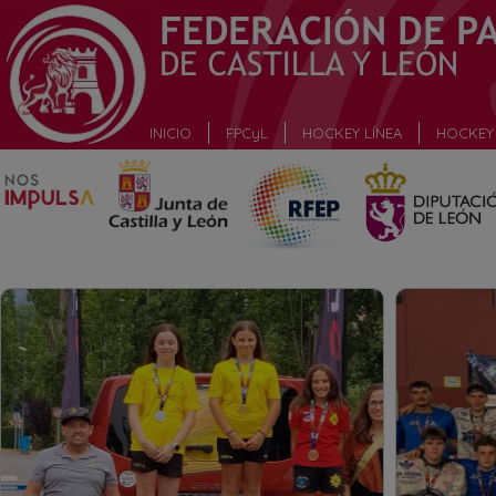
_
INICIO
FPCyL
HOCKEY LÍNEA
HOCKEY 
_
fff
fff