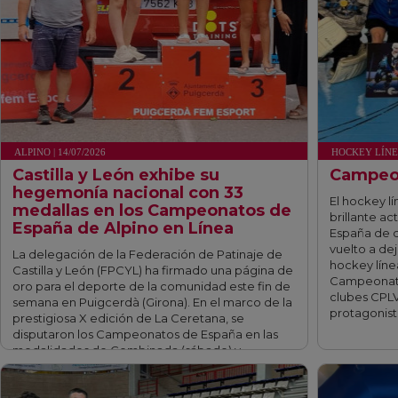
ALPINO | 14/07/2026
HOCKEY LÍNEA 
Castilla y León exhibe su
Campeo
hegemonía nacional con 33
El hockey lí
medallas en los Campeonatos de
brillante a
España de Alpino en Línea
España de 
vuelto a de
La delegación de la Federación de Patinaje de
hockey línea
Castilla y León (FPCYL) ha firmado una página de
Campeonato
oro para el deporte de la comunidad este fin de
clubes CPLV
semana en Puigcerdà (Girona). En el marco de la
protagonist
prestigiosa X edición de La Ceretana, se
disputaron los Campeonatos de España en las
modalidades de Combinada (sábado) y …
fff
fff