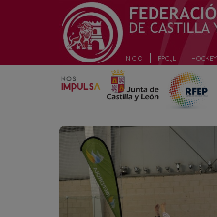
_
INICIO
FPCyL
HOCKEY 
_