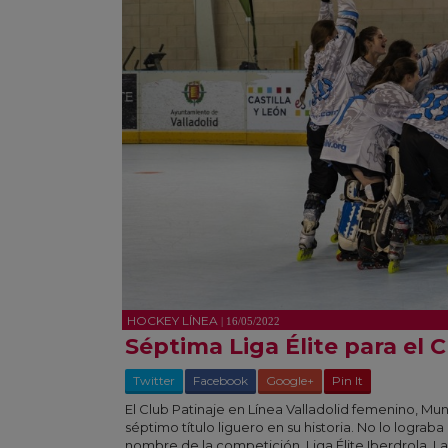
HOCKEY LÍNEA
| 16/05/2022
Séptima Liga Élite para el
Twitter
Facebook
Google+
Pin It
El Club Patinaje en Línea Valladolid femenino, Muni
séptimo título liguero en su historia. No lo logra
nombre de la competición, Liga Élite Iberdrola. La