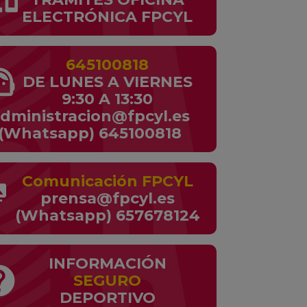
ELECTRÓNICA FPCYL
645100818
t_agent
DE LUNES A VIERNES
9:30 A 13:30
dministracion@fpcyl.es
(Whatsapp) 645100818
Comunicación FPCYL
dia
prensa@fpcyl.es
(Whatsapp) 657678124
INFORMACIÓN
lp
SEGURO
DEPORTIVO