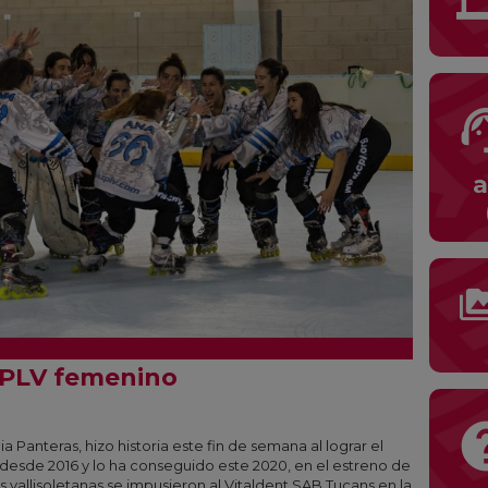
suppor
a
perm_me
 CPLV femenino
he
a Panteras, hizo historia este fin de semana al lograr el
ba desde 2016 y lo ha conseguido este 2020, en el estreno de
s vallisoletanas se impusieron al Vitaldent SAB Tucans en la