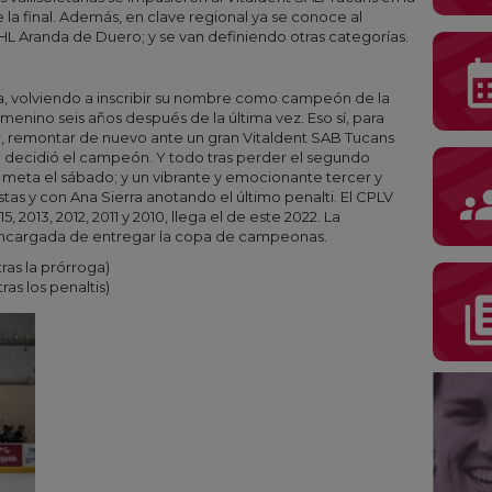
e la final. Además, en clave regional ya se conoce al
L Aranda de Duero; y se van definiendo otras categorías.
calenda
ola, volviendo a inscribir su nombre como campeón de la
enino seis años después de la última vez. Eso sí, para
r, remontar de nuevo ante un gran Vitaldent SAB Tucans
se decidió el campeón. Y todo tras perder el segundo
a meta el sábado; y un vibrante y emocionante tercer y
gro
tas y con Ana Sierra anotando el último penalti. El CPLV
2013, 2012, 2011 y 2010, llega el de este 2022. La
a encargada de entregar la copa de campeonas.
ras la prórroga)
as los penaltis)
librar