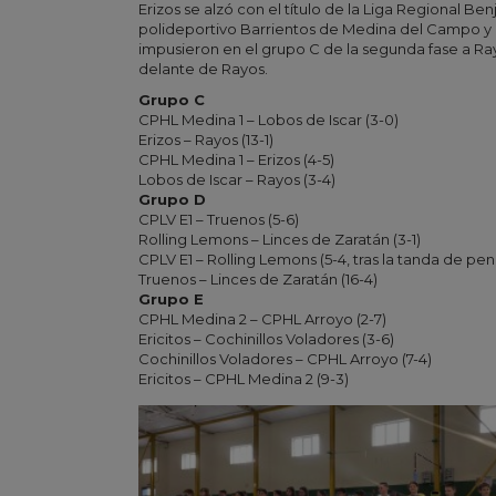
Erizos se alzó con el título de la Liga Regional Be
polideportivo Barrientos de Medina del Campo y e
impusieron en el grupo C de la segunda fase a Ray
delante de Rayos.
Grupo C
CPHL Medina 1 – Lobos de Iscar (3-0)
Erizos – Rayos (13-1)
CPHL Medina 1 – Erizos (4-5)
Lobos de Iscar – Rayos (3-4)
Grupo D
CPLV E1 – Truenos (5-6)
Rolling Lemons – Linces de Zaratán (3-1)
CPLV E1 – Rolling Lemons (5-4, tras la tanda de pena
Truenos – Linces de Zaratán (16-4)
Grupo E
CPHL Medina 2 – CPHL Arroyo (2-7)
Ericitos – Cochinillos Voladores (3-6)
Cochinillos Voladores – CPHL Arroyo (7-4)
Ericitos – CPHL Medina 2 (9-3)