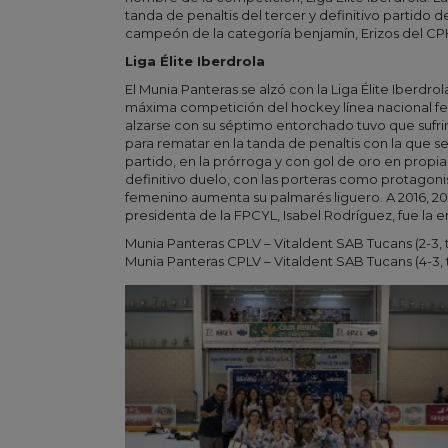
tanda de penaltis del tercer y definitivo partido d
campeón de la categoría benjamín, Erizos del CPH
Liga Élite Iberdrola
El Munia Panteras se alzó con la Liga Élite Iberdr
máxima competición del hockey línea nacional fem
alzarse con su séptimo entorchado tuvo que sufri
para rematar en la tanda de penaltis con la que 
partido, en la prórroga y con gol de oro en propi
definitivo duelo, con las porteras como protagonis
femenino aumenta su palmarés liguero. A 2016, 2015, 
presidenta de la FPCYL, Isabel Rodríguez, fue l
Munia Panteras CPLV – Vitaldent SAB Tucans (2-3, t
Munia Panteras CPLV – Vitaldent SAB Tucans (4-3, tr