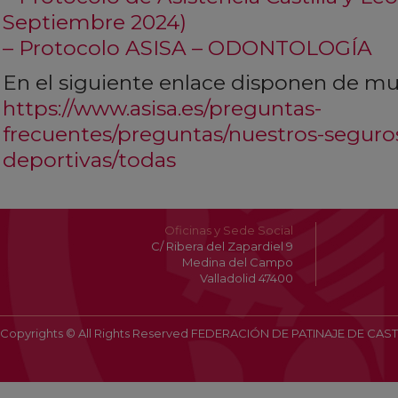
Septiembre 2024)
–
Protocolo ASISA – ODONTOLOGÍA
En el siguiente enlace disponen de m
https://www.asisa.es/preguntas-
frecuentes/preguntas/nuestros-seguros
deportivas/todas
Oficinas y Sede Social
C/ Ribera del Zapardiel 9
Medina del Campo
Valladolid 47400
Copyrights © All Rights Reserved FEDERACIÓN DE PATINAJE DE CAST