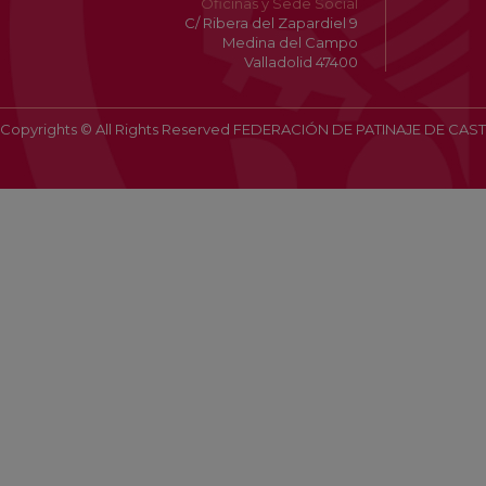
Oficinas y Sede Social
C/ Ribera del Zapardiel 9
Medina del Campo
Valladolid 47400
Copyrights © All Rights Reserved FEDERACIÓN DE PATINAJE DE CAST