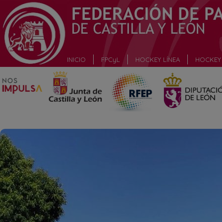
_
INICIO
FPCyL
HOCKEY LÍNEA
HOCKEY 
_