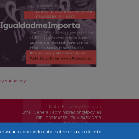
y patinajecyl
Datos Fiscales y Contacto
Email General | administracion@fpcyl.es
CIF | G09104258 - Tfno 645100818
Página Web | www.fpcyl.es
Facebook / Twitter / Instagram | patinajecyl
del usuario aportando datos sobre el su uso de este