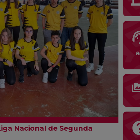
suppor
a
perm_me
he
Liga Nacional de Segunda