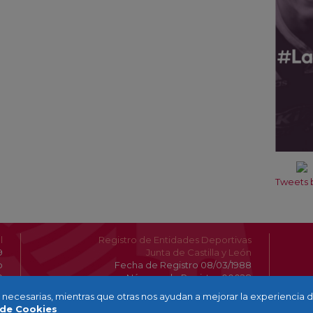
Tweets b
l
Registro de Entidades Deportivas
9
Junta de Castilla y León
o
Fecha de Registro 08/03/1988
0
Número de Registro 00028
on necesarias, mientras que otras nos ayudan a mejorar la experiencia 
 de Cookies