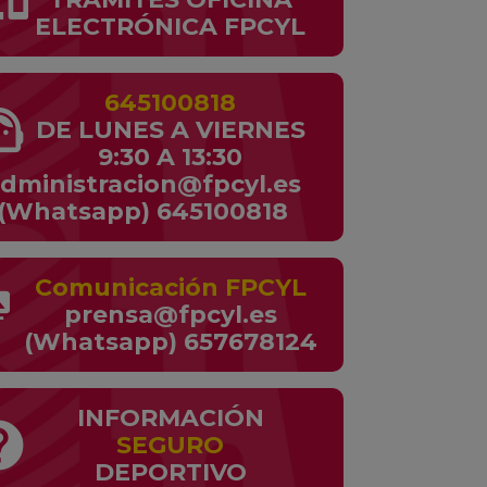
ELECTRÓNICA FPCYL
645100818
t_agent
DE LUNES A VIERNES
9:30 A 13:30
dministracion@fpcyl.es
(Whatsapp) 645100818
Comunicación FPCYL
dia
prensa@fpcyl.es
(Whatsapp) 657678124
INFORMACIÓN
lp
SEGURO
DEPORTIVO