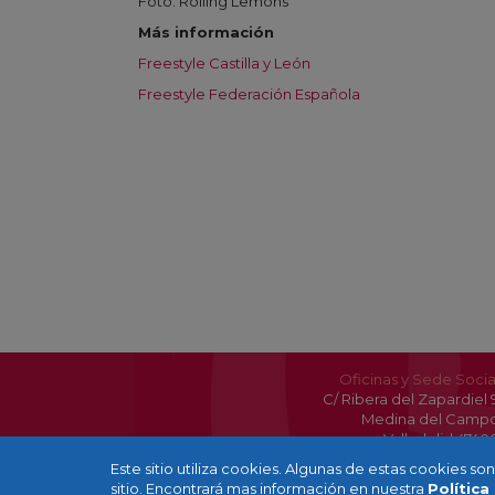
Foto: Rolling Lemons
Más información
Freestyle Castilla y León
Freestyle Federación Española
Oficinas y Sede Socia
C/ Ribera del Zapardiel 
Medina del Camp
Valladolid 4740
Este sitio utiliza cookies. Algunas de estas cookies s
sitio. Encontrará mas información en nuestra
Política