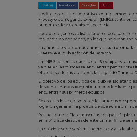
Twitter
Facebook
Google+
Pin It
Los filiales del Club Deportivo Rolling Lemons co
Freestyle de Segunda División (LNIF2), tanto en 
primera sede a Carcaixent, Valencia.
Los dos conjuntos vallisoletanos se colocaron en 
resuelven en dos sedes, en las que se organizan 
La primera sede, con las primeras cuatro jornadas
Freestyle el club anfitrión del evento.
La LNIF 2 femenina cuenta con 9 equipos y la masc
ya que en las mismas se encuentran patinadores i
el ascenso de sus equipos a las Ligas de Primera Di
El objetivo de los equipos del club vallisoletano e
descenso. Ambos conjuntos no pueden luchar por e
encuentran sus primeros equipos.
En esta sede se convocaron las pruebas de speed s
lograron ganar en la prueba de speed slalom; adem
Rolling Lemons Plata masculino ocupa la 2ª plaza
en la 3ª plaza después de este primer fin de sema
La próxima sede será en Cáceres, el 2 y 3 de abril,