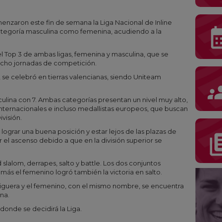
menzaron este fin de semana la Liga Nacional de Inline
calenda
categoría masculina como femenina, acudiendo a la
el Top 3 de ambas ligas, femenina y masculina, que se
ocho jornadas de competición.
, se celebró en tierras valencianas, siendo Uniteam
gro
ulina con 7. Ambas categorías presentan un nivel muy alto,
nternacionales e incluso medallistas europeos, que buscan
visión.
s lograr una buena posición y estar lejos de las plazas de
librar
l ascenso debido a que en la división superior se
lalom, derrapes, salto y battle. Los dos conjuntos
ás el femenino logró también la victoria en salto.
 liguera y el femenino, con el mismo nombre, se encuentra
na.
 donde se decidirá la Liga.