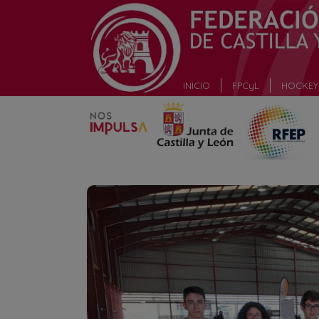
_
INICIO
FPCyL
HOCKEY 
_