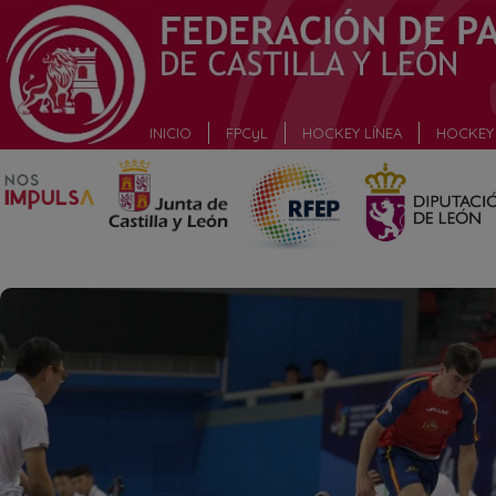
_
INICIO
FPCyL
HOCKEY LÍNEA
HOCKEY 
_