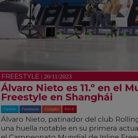
FREESTYLE
| 20/11/2023
Álvaro Nieto es 11.º en el M
Freestyle en Shanghái
Twitter
Facebook
Google+
Pin It
Álvaro Nieto, patinador del club Rolli
una huella notable en su primera actu
el Campeonato Mundial de Inline Frees