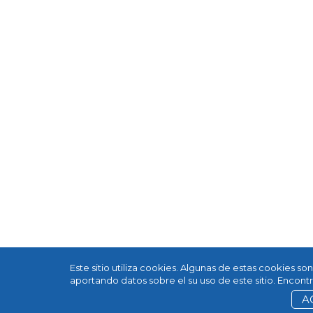
Este sitio utiliza cookies. Algunas de estas cookies s
aportando datos sobre el su uso de este sitio. Encon
A