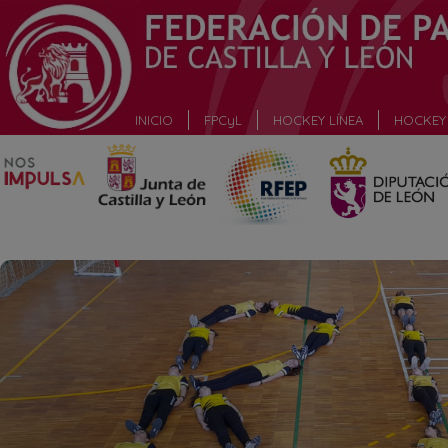
_
INICIO
FPCyL
HOCKEY LÍNEA
HOCKEY 
_