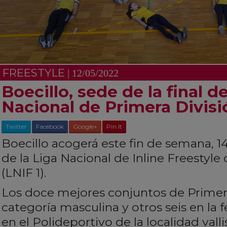
FREESTYLE
| 12/05/2022
Boecillo, sede de la final de
Nacional de Primera Divisi
Twitter
Facebook
Google+
Pin It
Boecillo acogerá este fin de semana, 14 
de la Liga Nacional de Inline Freestyle
(LNIF 1).
Los doce mejores conjuntos de Primera
categoría masculina y otros seis en la
en el Polideportivo de la localidad val