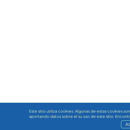
Este sitio utiliza cookies. Algunas de estas cookies s
aportando datos sobre el su uso de este sitio. Encon
A