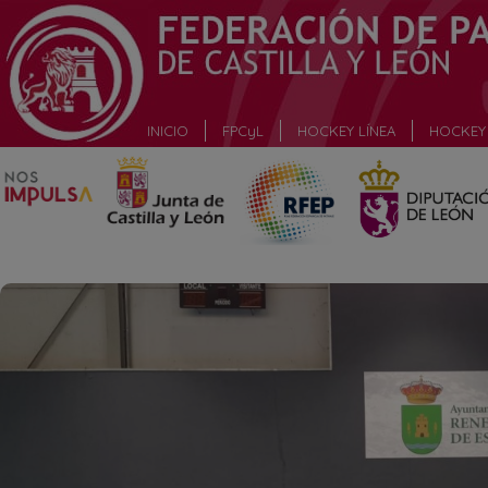
_
INICIO
FPCyL
HOCKEY LÍNEA
HOCKEY 
_