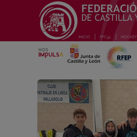
_
INICIO
FPCyL
HOCKEY 
_