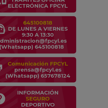
ELECTRÓNICA FPCYL
645100818
t_agent
DE LUNES A VIERNES
9:30 A 13:30
dministracion@fpcyl.es
(Whatsapp) 645100818
Comunicación FPCYL
dia
prensa@fpcyl.es
(Whatsapp) 657678124
INFORMACIÓN
lp
SEGURO
DEPORTIVO