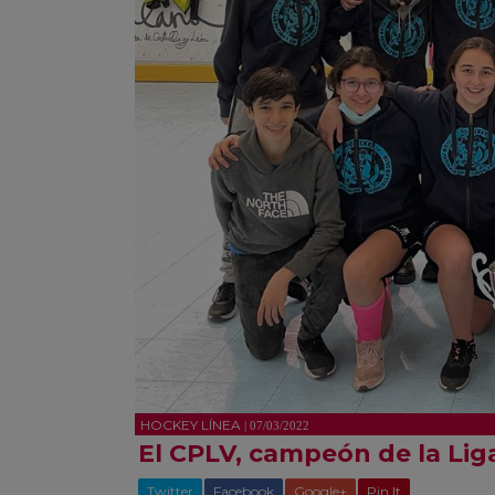
HOCKEY LÍNEA
| 07/03/2022
El CPLV, campeón de la Liga 
Twitter
Facebook
Google+
Pin It