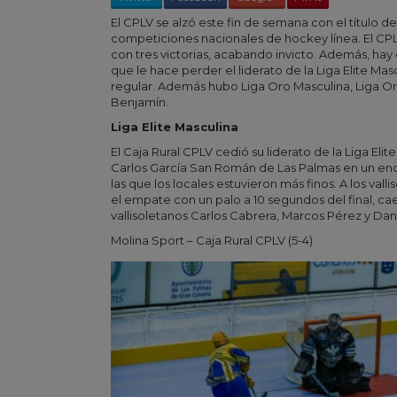
El CPLV se alzó este fin de semana con el título de l
competiciones nacionales de hockey línea. El CPLV 
con tres victorias, acabando invicto. Además, hay
que le hace perder el liderato de la Liga Elite Mascu
regular. Además hubo Liga Oro Masculina, Liga Oro In
Benjamín.
Liga Elite Masculina
El Caja Rural CPLV cedió su liderato de la Liga Elit
Carlos García San Román de Las Palmas en un enc
las que los locales estuvieron más finos. A los vall
el empate con un palo a 10 segundos del final, cae
vallisoletanos Carlos Cabrera, Marcos Pérez y Dan
Molina Sport – Caja Rural CPLV (5-4)