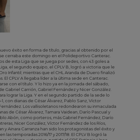
evo éxito en forma de título, gracias al obtenido por el
e se cerraba este domingo en el Polideportivo Canterac.
os de esta Liga que se juega por sedes, con 43 goles a
iga, el segundo equipo, el CPLV B, logró a victoria que le
ro Infantil; mientras que el CHL Aranda de Duero finalizó
. El CPLV A llegaba líder a la última sede en Canterac.
se con el título. Y lo hizo ya en la jornada del sábado,
e Gabriel Carrión, Gabriel Fernández y Nicer González.
ra lograr la Liga. Y en el segundo partido de la sede lo
-1, con dianas de César Álvarez, Pablo Sanz, Víctor
l Fernández. Los vallisoletanos redondearon su inmaculada
nas de César Álvarez, Tamara Vaidean, Darío Pascual y
Pablo Abón, como porteros, más Gabriel Fernández, Darío
ntreras, Nicer González, Víctor Fernández de los Ríos,
n y Ainara Carranza han sido los protagonistas del éxito y
s en las temporadas 2016/17 y 2017/18. El CPLV B logró la
ar el último, y decisivo, partido al CDE Patinaje Línea