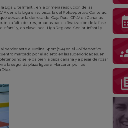
a Liga Elite Infantil, en la primera resolución de las
A cerró la Liga en su pista, la del Polideportivo Canterac,
calenda
 que destacar la derrota del Caja Rural CPLV en Canarias,
lina a falta de tres jornadas para la finalización de la fase
fantil y, en clave local, Liga Regional Senior, Infantil y
gro
e al perder ante el Molina Sport (5-4) en el Polideportivo
uentro marcado por el acierto en las superioridades, en
isoletanos no se le da bien la pista canaria y a pesar de rozar
n a la segunda plaza liguera. Marcaron por los
i Díez.
librar