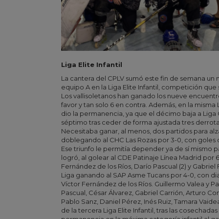
Liga Elite Infantil
La cantera del CPLV sumó este fin de semana un nu
equipo A en la Liga Elite Infantil, competición qu
Los vallisoletanos han ganado los nueve encuentr
favor y tan solo 6 en contra. Además, en la misma L
dio la permanencia, ya que el décimo baja a Liga O
séptimo tras ceder de forma ajustada tres derrotas
Necesitaba ganar, al menos, dos partidos para alzar
doblegando al CHC Las Rozas por 3-0, con goles d
Ese triunfo le permitía depender ya de sí mismo pa
logró, al golear al CDE Patinaje Línea Madrid por 6
Fernández de los Ríos, Darío Pascual (2) y Gabrie
Liga ganando al SAP Asme Tucans por 4-0, con dia
Víctor Fernández de los Ríos. Guillermo Valea y 
Pascual, César Álvarez, Gabriel Carrión, Arturo Co
Pablo Sanz, Daniel Pérez, Inés Ruiz, Tamara Vaidea
de la tercera Liga Elite Infantil, tras las cosechada
permanencia en la máxima categoría infantil al gan