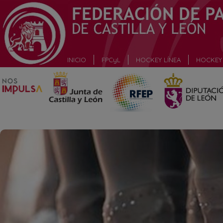
_
INICIO
FPCyL
HOCKEY LÍNEA
HOCKEY 
_