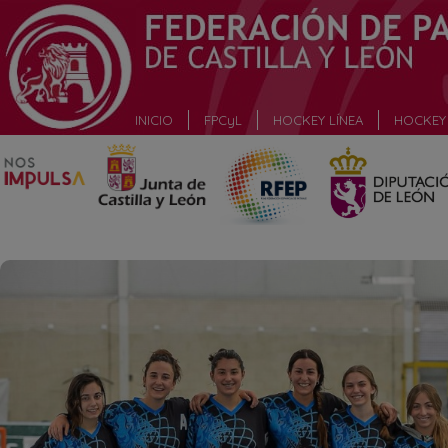
_
INICIO
FPCyL
HOCKEY LÍNEA
HOCKEY 
_