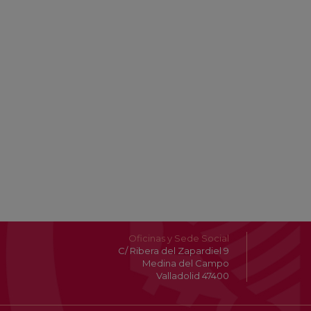
Oficinas y Sede Social
C/ Ribera del Zapardiel 9
Medina del Campo
Valladolid 47400