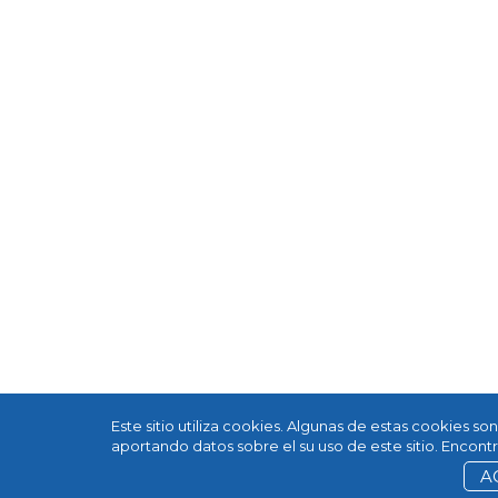
Este sitio utiliza cookies. Algunas de estas cookies s
aportando datos sobre el su uso de este sitio. Encon
A