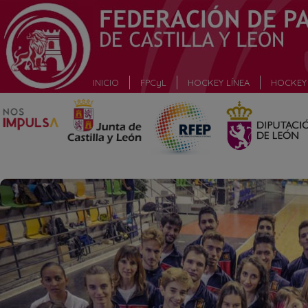
_
INICIO
FPCyL
HOCKEY LÍNEA
HOCKEY 
_