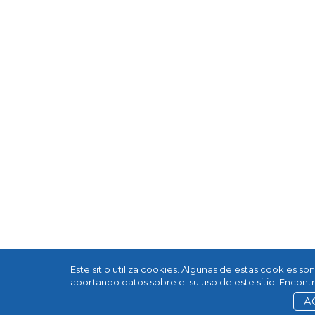
Este sitio utiliza cookies. Algunas de estas cookies s
aportando datos sobre el su uso de este sitio. Encon
A