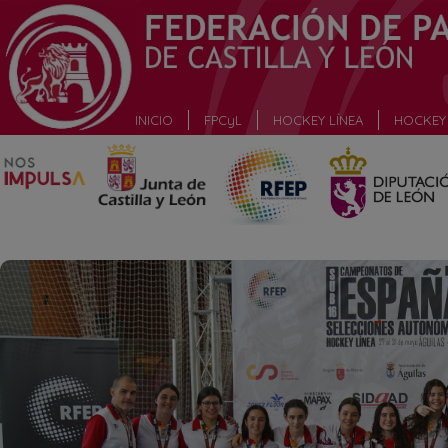
_
INICIO
FPCyL
HOCKEY LÍNEA
HOCKEY 
_