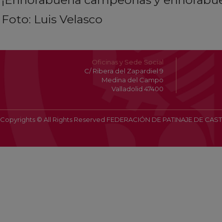
¡Enhorabuena campeonas y enhorabu
Foto: Luis Velasco
Oficinas y Sede Social
C/ Ribera del Zapardiel 9
Medina del Campo
Valladolid 47400
Copyrights © All Rights Reserved FEDERACIÓN DE PATINAJE DE CAST