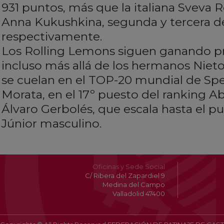
931 puntos, más que la italiana Sveva 
Anna Kukushkina, segunda y tercera de
respectivamente.
Los Rolling Lemons siguen ganando pre
incluso más allá de los hermanos Niet
se cuelan en el TOP-20 mundial de Sp
Morata, en el 17º puesto del ranking 
Álvaro Gerbolés, que escala hasta el pu
Júnior masculino.
Oficinas y Sede Social
C/ Ribera del Zapardiel 9
Medina del Campo
Valladolid 47400