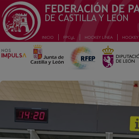
_
INICIO
FPCyL
HOCKEY LÍNEA
HOCKEY 
_