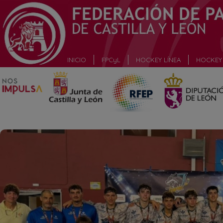
_
INICIO
FPCyL
HOCKEY LÍNEA
HOCKEY 
_