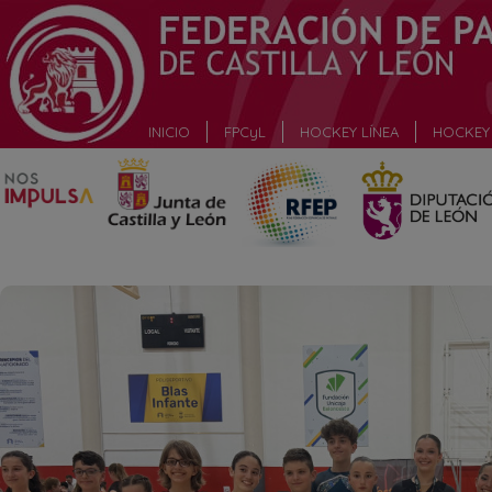
_
INICIO
FPCyL
HOCKEY LÍNEA
HOCKEY 
_