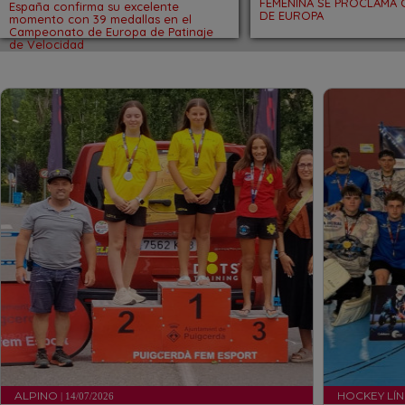
FEMENINA SE PROCLAMA
España confirma su excelente
DE EUROPA
momento con 39 medallas en el
Campeonato de Europa de Patinaje
de Velocidad
ALPINO
HOCKEY LÍ
| 14/07/2026