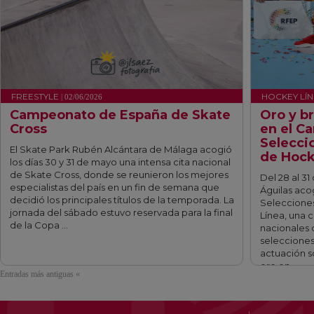
FREESTYLE
HOCKEY LÍ
| 02/06/2026
Campeonato de España de Skate
Oro y br
Cross
en el C
Selecci
El Skate Park Rubén Alcántara de Málaga acogió
de Hock
los días 30 y 31 de mayo una intensa cita nacional
de Skate Cross, donde se reunieron los mejores
Del 28 al 3
especialistas del país en un fin de semana que
Águilas ac
decidió los principales títulos de la temporada. La
Seleccione
jornada del sábado estuvo reservada para la final
Línea, una 
de la Copa …
nacionales 
selecciones
actuación s
oro en …
Entradas más antiguas «