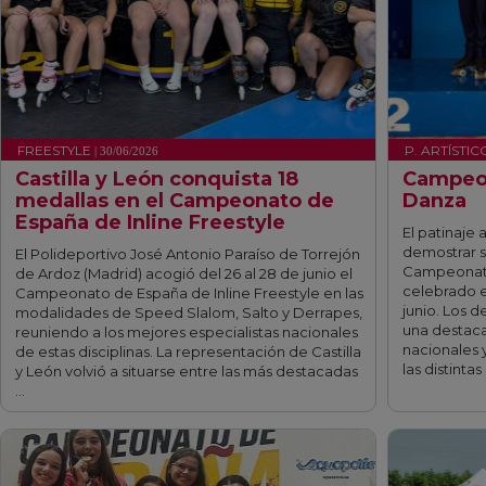
FREESTYLE
P. ARTÍSTIC
| 30/06/2026
Castilla y León conquista 18
Campeon
medallas en el Campeonato de
Danza
España de Inline Freestyle
El patinaje a
demostrar s
El Polideportivo José Antonio Paraíso de Torrejón
Campeonato
de Ardoz (Madrid) acogió del 26 al 28 de junio el
celebrado en
Campeonato de España de Inline Freestyle en las
junio. Los 
modalidades de Speed Slalom, Salto y Derrapes,
una destaca
reuniendo a los mejores especialistas nacionales
nacionales y
de estas disciplinas. La representación de Castilla
las distinta
y León volvió a situarse entre las más destacadas
…