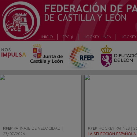
_
INICIO
FPCyL
HOCKEY LÍNEA
HOCKEY 
_
RFEP
PATINAJE DE VELOCIDAD |
RFEP
HOCKEY PATINES | 2
27/07/2026
LA SELECCIÓN ESPAÑOLA 