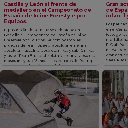
Castilla y León al frente del
Gran ac
medallero en el Campeonato de
de Espa
España de Inline Freestyle por
infantil
Equipos.
Los patinad
en el Camp
El pasado fin de semana se celebraba en
(categorías 
Boecillo el Campeonato de España de Inline
medallas na
Freestyle por Equipos. Se convocaron las
El Club Pat
pruebas de Team Speed: absoluta femenina,
nueve depor
absoluta masculina, absoluta mixta y sub-15 mixta
gran actuac
y las de Team Battle: absoluta femenina, absoluta
Sáez: Plata 
masculina y sub-15 mixta. Los equipos de Rolling
Lemons lograban siete medallas y …