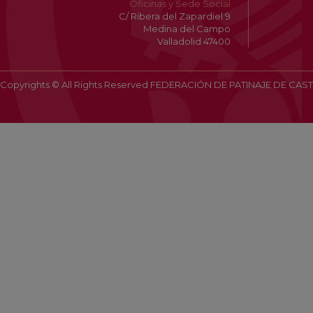
Oficinas y Sede Social
C/ Ribera del Zapardiel 9
Medina del Campo
Valladolid 47400
Copyrights © All Rights Reserved FEDERACIÓN DE PATINAJE DE CAST