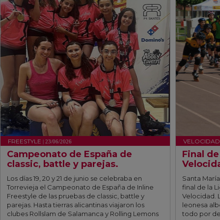
FREESTYLE
VELOCIDAD
| 23/06/2026
Campeonato de España de
Final d
classic, battle y parejas.
Velocid
Los días 19, 20 y 21 de junio se celebraba en
Santa María
Torrevieja el Campeonato de España de Inline
final de la 
Freestyle de las pruebas de classic, battle y
Velocidad. L
parejas. Hasta tierras alicantinas viajaron los
leonesa alb
clubes Rollslam de Salamanca y Rolling Lemons
todo por de