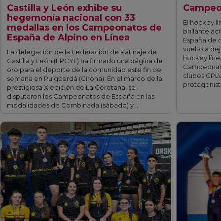
Castilla y León exhibe su
Campeo
hegemonía nacional con 33
El hockey lí
medallas en los Campeonatos de
brillante a
España de Alpino en Línea
España de 
vuelto a de
La delegación de la Federación de Patinaje de
hockey línea
Castilla y León (FPCYL) ha firmado una página de
Campeonato
oro para el deporte de la comunidad este fin de
clubes CPLV
semana en Puigcerdà (Girona). En el marco de la
protagonist
prestigiosa X edición de La Ceretana, se
disputaron los Campeonatos de España en las
modalidades de Combinada (sábado) y …